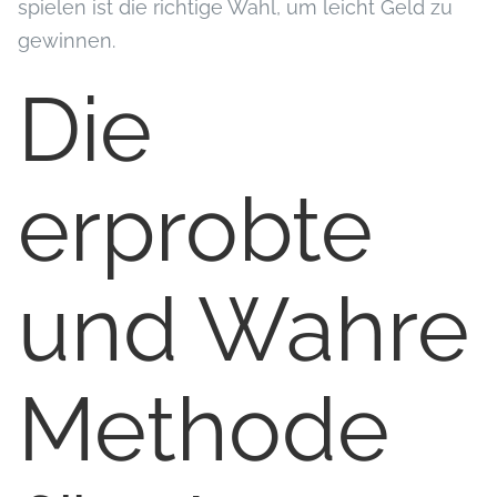
spielen ist die richtige Wahl, um leicht Geld zu
gewinnen.
Die
erprobte
und Wahre
Methode