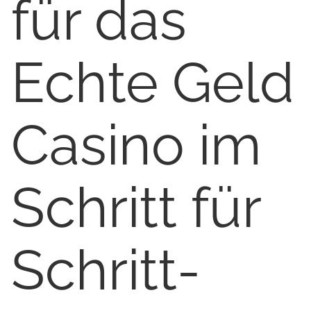
für das
Echte Geld
Casino im
Schritt für
Schritt-