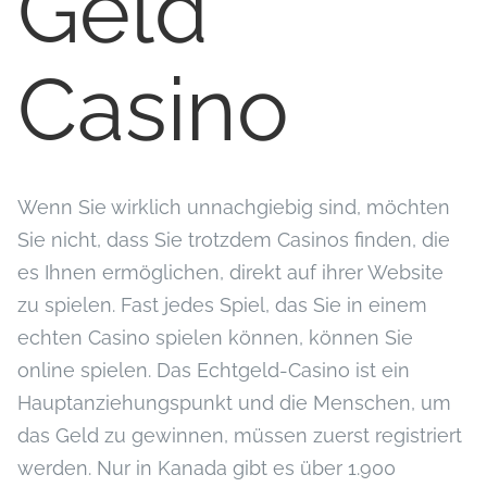
Geld
Casino
Wenn Sie wirklich unnachgiebig sind, möchten
Sie nicht, dass Sie trotzdem Casinos finden, die
es Ihnen ermöglichen, direkt auf ihrer Website
zu spielen. Fast jedes Spiel, das Sie in einem
echten Casino spielen können, können Sie
online spielen. Das Echtgeld-Casino ist ein
Hauptanziehungspunkt und die Menschen, um
das Geld zu gewinnen, müssen zuerst registriert
werden. Nur in Kanada gibt es über 1.900