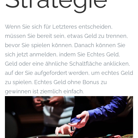
Wenn Sie sich für Letzteres entscheiden,
müssen Sie bereit sein, etwas Geld zu trennen,
bevor Sie spielen können. Danach können Sie
sich jetzt anmelden, indem Sie Echtes Geld,
Geld oder eine ähnliche Schaltfläche anklicken,
auf der Sie aufgefordert werden, um echtes Geld
zu spielen. Echtes Geld ohne Bonus zu
gewinnen ist ziemlich einfach.