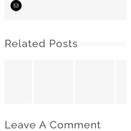
Email
Related Posts
Greatest
On line
Finest
Bitcoin
Black-
Blackjack
Casino
jack
Casinos
No-
Casinos
on the
deposit
& New
internet
Incentive
jersey
for real
Number
Bonuses
Profit
To own
Play
United
Get 2024
Blackjack
states
Leave A Comment
On line