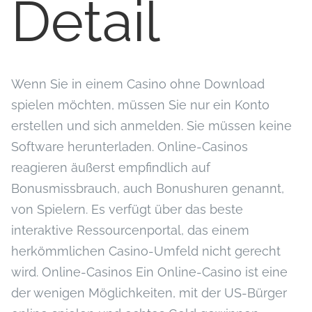
Detail
Wenn Sie in einem Casino ohne Download
spielen möchten, müssen Sie nur ein Konto
erstellen und sich anmelden. Sie müssen keine
Software herunterladen. Online-Casinos
reagieren äußerst empfindlich auf
Bonusmissbrauch, auch Bonushuren genannt,
von Spielern. Es verfügt über das beste
interaktive Ressourcenportal, das einem
herkömmlichen Casino-Umfeld nicht gerecht
wird. Online-Casinos Ein Online-Casino ist eine
der wenigen Möglichkeiten, mit der US-Bürger