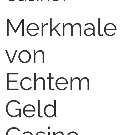
Merkmale
von
Echtem
Geld