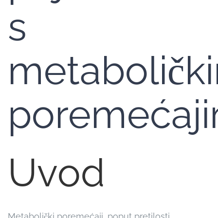
s
metaboličk
poremećaj
Uvod
Metabolički poremećaji, poput pretilosti,