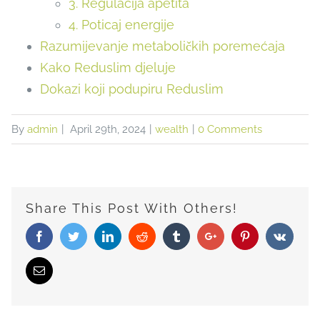
3. Regulacija apetita
4. Poticaj energije
Razumijevanje metaboličkih poremećaja
Kako Reduslim djeluje
Dokazi koji podupiru Reduslim
By
admin
|
April 29th, 2024
|
wealth
|
0 Comments
Share This Post With Others!
Facebook
Twitter
Linkedin
Reddit
Tumblr
Google+
Pinterest
Vk
Email