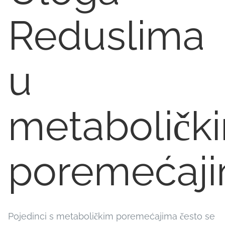
Reduslima
u
metaboličk
poremećaj
Pojedinci s metaboličkim poremećajima često se