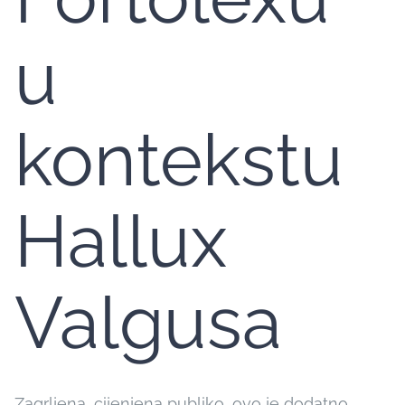
u
kontekstu
Hallux
Valgusa
Zagrljena, cijenjena publiko, ovo je dodatno