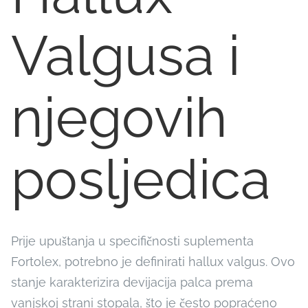
Valgusa i
njegovih
posljedica
Prije upuštanja u specifičnosti suplementa
Fortolex, potrebno je definirati hallux valgus. Ovo
stanje karakterizira devijacija palca prema
vanjskoj strani stopala, što je često popraćeno