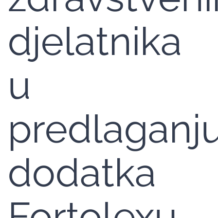
djelatnika
u
predlaganj
dodatka
Fortolexu